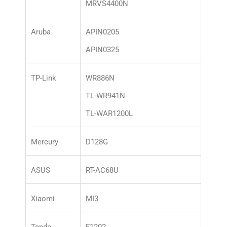
MRVS4400N
Aruba
APIN0205
APIN0325
TP-Link
WR886N
TL-WR941N
TL-WAR1200L
Mercury
D128G
ASUS
RT-AC68U
Xiaomi
MI3