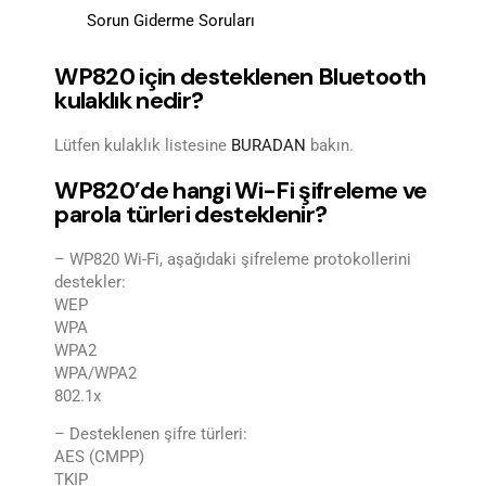
Sorun Giderme Soruları
WP820 için desteklenen Bluetooth
kulaklık nedir?
Lütfen kulaklık listesine
BURADAN
bakın.
WP820’de hangi Wi-Fi şifreleme ve
parola türleri desteklenir?
– WP820 Wi-Fi, aşağıdaki şifreleme protokollerini
destekler:
WEP
WPA
WPA2
WPA/WPA2
802.1x
– Desteklenen şifre türleri:
AES (CMPP)
TKIP