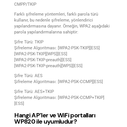
CMPP/TKIP
Farklı şifreleme yöntemleri, farklı parola türü
kullanır, bu nedenle şifreleme, yönlendirici
yapılandırmasına dayanır. Örneğin, WPA2 aşağıdaki
parola yapılandırmalarına sahiptir:
Şifre Türü: TKIP
Şifreleme Algoritması: [WPA2-PSK-TKIP][ESS]
[WPA2-PSK-TKIP][WPS][ESS]
[WPA2-PSK-TKIP-preauth][ESS]
[WPA2-PSK-TKIP-preauth][WPS][ESS]
Şifre Türü: AES
Şifreleme Algoritması: [WPA2-PSK-CCMP][ESS]
Şifre Türü: AES+TKIP
Şifreleme Algoritması: [WPA2-PSK-CCMP+TKIP]
[ESS]
Hangi AP’ler ve WiFi portalları
WP820 ile uyumludur?