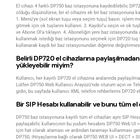
El cihazı 4 farklı DP750 baz istasyonuna kaydedilebilir, DP72
olduğu düşünülürse, bir el cihazını ek bir baz istasyonuna ka
1. Menü’ye (sol ekran tuşu veya seçim tuşu) basın. işlem me
gitmek için ok tuşlarını kullanın. 3. Kaydol’u seçin ve ok tu
ve Abone Ol’a tıklayın. 4. Aboneliğin yeni baz istasyonunda a
kullanmak istediği baz istasyonunu seçmek için DP720 tuş t
kullanarak kaydı bir baz istasyonundan diğerine değiştirmesi
Belirli DP720 el cihazlarına paylaşılmada
yükleyebilir miyim?
Kullanıcı, her kayıtlı DP720 el cihazına aralarında paylaşılma
Lütfen DP750 Web Kullanıcı Arayüzü’nde oturum açın ve Tele
gidin, bu sayfada kullanıcı XML telefon rehberlerini DP720 el 
Bir SIP Hesabı kullanabilir ve bunu tüm el 
DP750 baz istasyonuna kayıtlı tüm el cihazları aynı SIP Hesab
paylaşabilir, kullanıcının bu yudum hesabını DP750 Web UI > 
için hat olarak ataması ve ardından taramayı kullanması gere
DP750, ihtiyaçlarına bağlı olarak DP750 WEB UI > DECT > SI