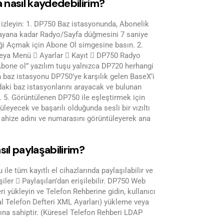
 nasıl kaydedebilirim?
 izleyin: 1. DP750 Baz istasyonunda, Abonelik
ayana kadar Radyo/Sayfa düğmesini 7 saniye
iği Açmak için Abone Ol simgesine basın. 2.
veya Menü  Ayarlar  Kayıt  DP750 Radyo
bone ol” yazılım tuşu yalnızca DP720 herhangi
n baz istasyonu DP750’ye karşılık gelen BaseX’i
daki baz istasyonlarını arayacak ve bulunan
. 5. Görüntülenen DP750 ile eşleştirmek için
eyecek ve başarılı olduğunda sesli bir vızıltı
n ahize adını ve numarasını görüntüleyerek ana
sıl paylaşabilirim?
e tüm kayıtlı el cihazlarında paylaşılabilir ve
ler  Paylaşılan’dan erişilebilir. DP750 Web
ri yükleyin ve Telefon Rehberine gidin, kullanıcı
l Telefon Defteri XML Ayarları) yükleme veya
na sahiptir. (Küresel Telefon Rehberi LDAP