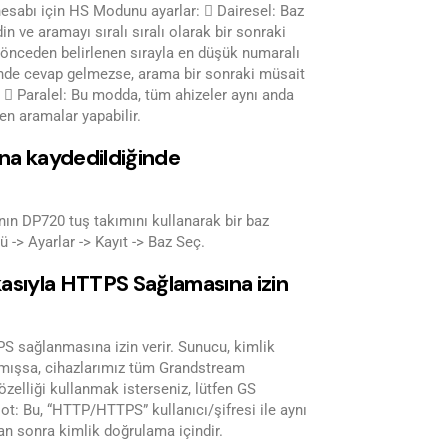
hesabı için HS Modunu ayarlar:  Dairesel: Baz
n ve aramayı sıralı sıralı olarak bir sonraki
ı önceden belirlenen sırayla en düşük numaralı
içinde cevap gelmezse, arama bir sonraki müsait
r.  Paralel: Bu modda, tüm ahizeler aynı anda
en aramalar yapabilir.
na kaydedildiğinde
nın DP720 tuş takımını kullanarak bir baz
-> Ayarlar -> Kayıt -> Baz Seç.
kasıyla HTTPS Sağlamasına izin
S sağlanmasına izin verir. Sunucu, kimlik
ılmışsa, cihazlarımız tüm Grandstream
 özelliği kullanmak isterseniz, lütfen GS
ot: Bu, “HTTP/HTTPS” kullanıcı/şifresi ile aynı
an sonra kimlik doğrulama içindir.