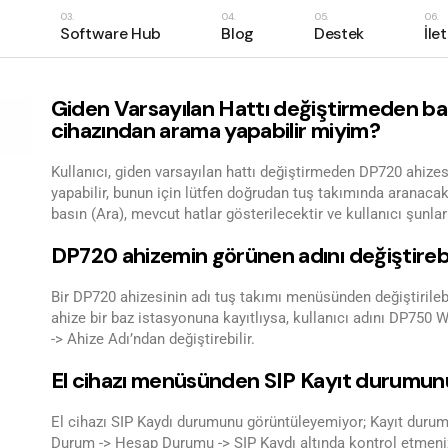
Software Hub
Blog
Destek
İle
UCM6300 Ekosistemi
Software Hub
Serti
IP Santral
ProCRM
Tekn
0 Ekosistemi
Software Hub
Sertifika Eğitimleri
İlet
Giden Varsayılan Hattı değiştirmeden başk
IP Telefon
ProReport
Günc
cihazından arama yapabilir miyim?
al
ProCRM
Teknik Destek Tale
Gizl
Konferans Çözümleri
ProAI
on
ProReport
Güncellemeler
Kullanıcı, giden varsayılan hattı değiştirmeden DP720 ahize
Network Çözümleri
yapabilir, bunun için lütfen doğrudan tuş takımında aranaca
ns Çözümleri
ProAI
Intercom & IP Kameralar
basın (Ara), mevcut hatlar gösterilecektir ve kullanıcı şunlar
 Çözümleri
Gateway & ATAs
DP720 ahizemin görünen adını değiştirebi
m & IP Kameralar
Kulaklık & Webcam
y & ATAs
Bir DP720 ahizesinin adı tuş takımı menüsünden değiştirilebili
Konferans Hoparlörü
ahize bir baz istasyonuna kayıtlıysa, kullanıcı adını DP750 
k & Webcam
Cihaz Yönetimi
-> Ahize Adı’ndan değiştirebilir.
ns Hoparlörü
El cihazı menüsünden SIP Kayıt durumunu
önetimi
El cihazı SIP Kaydı durumunu görüntüleyemiyor; Kayıt du
Durum -> Hesap Durumu -> SIP Kaydı altında kontrol etmeniz