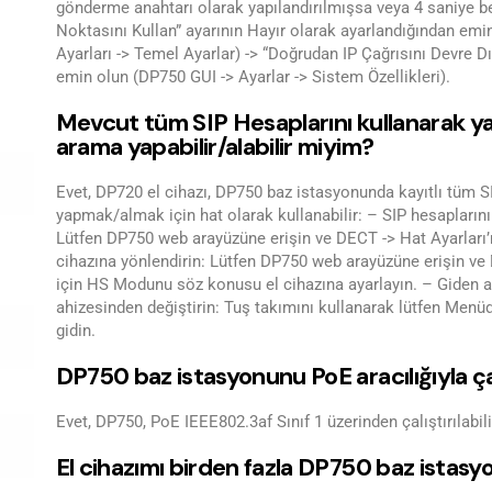
gönderme anahtarı olarak yapılandırılmışsa veya 4 saniye be
Noktasını Kullan” ayarının Hayır olarak ayarlandığından emin 
Ayarları -> Temel Ayarlar) -> “Doğrudan IP Çağrısını Devre D
emin olun (DP750 GUI -> Ayarlar -> Sistem Özellikleri).
Mevcut tüm SIP Hesaplarını kullanarak yal
arama yapabilir/alabilir miyim?
Evet, DP720 el cihazı, DP750 baz istasyonunda kayıtlı tüm S
yapmak/almak için hat olarak kullanabilir: – SIP hesaplarını 
Lütfen DP750 web arayüzüne erişin ve DECT -> Hat Ayarları’n
cihazına yönlendirin: Lütfen DP750 web arayüzüne erişin ve 
için HS Modunu söz konusu el cihazına ayarlayın. – Giden ar
ahizesinden değiştirin: Tuş takımını kullanarak lütfen Menü
gidin.
DP750 baz istasyonunu PoE aracılığıyla çal
Evet, DP750, PoE IEEE802.3af Sınıf 1 üzerinden çalıştırılabili
El cihazımı birden fazla DP750 baz istas