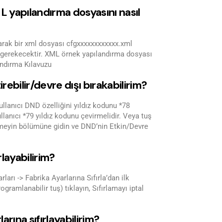
 yapılandırma dosyasını nasıl
narak bir xml dosyası cfgxxxxxxxxxxxx.xml
 gerekecektir. XML örnek yapılandırma dosyası
andırma Kılavuzu
ebilir/devre dışı bırakabilirim?
ullanıcı DND özelliğini yıldız kodunu *78
ullanıcı *79 yıldız kodunu çevirmelidir. Veya tuş
meyin bölümüne gidin ve DND’nin Etkin/Devre
rlayabilirim?
arı -> Fabrika Ayarlarına Sıfırla’dan ilk
gramlanabilir tuş) tıklayın, Sıfırlamayı iptal
rına sıfırlayabilirim?