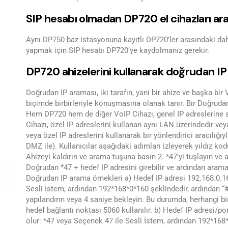
SIP hesabı olmadan DP720 el cihazları ar
Aynı DP750 baz istasyonuna kayıtlı DP720’ler arasındaki da
yapmak için SIP hesabı DP720’ye kaydolmanız gerekir.
DP720 ahizelerini kullanarak doğrudan IP 
Doğrudan IP araması, iki tarafın, yani bir ahize ve başka bir
biçimde birbirleriyle konuşmasına olanak tanır. Bir Doğruda
Hem DP720 hem de diğer VoIP Cihazı, genel IP adreslerine
Cihazı, özel IP adreslerini kullanan aynı LAN üzerindedir 
veya özel IP adreslerini kullanarak bir yönlendirici aracılığıy
DMZ ile). Kullanıcılar aşağıdaki adımları izleyerek yıldız kod
Ahizeyi kaldırın ve arama tuşuna basın 2. *47’yi tuşlayın ve 
Doğrudan *47 + hedef IP adresini girebilir ve ardından aram
Doğrudan IP arama örnekleri a) Hedef IP adresi 192.168.0.16
Sesli İstem, ardından 192*168*0*160 şeklindedir, ardından “
yapılandırın veya 4 saniye bekleyin. Bu durumda, herhangi bi
hedef bağlantı noktası 5060 kullanılır. b) Hedef IP adresi/po
olur: *47 veya Seçenek 47 ile Sesli İstem, ardından 192*168