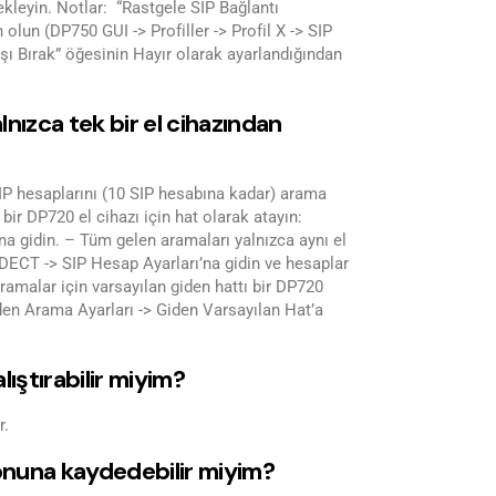
kleyin. Notlar: “Rastgele SIP Bağlantı
olun (DP750 GUI -> Profiller -> Profil X -> SIP
ışı Bırak” öğesinin Hayır olarak ayarlandığından
nızca tek bir el cihazından
IP hesaplarını (10 SIP hesabına kadar) arama
bir DP720 el cihazı için hat olarak atayın:
a gidin. – Tüm gelen aramaları yalnızca aynı el
DECT -> SIP Hesap Ayarları’na gidin ve hesaplar
amalar için varsayılan giden hattı bir DP720
den Arama Ayarları -> Giden Varsayılan Hat’a
ıştırabilir miyim?
r.
yonuna kaydedebilir miyim?