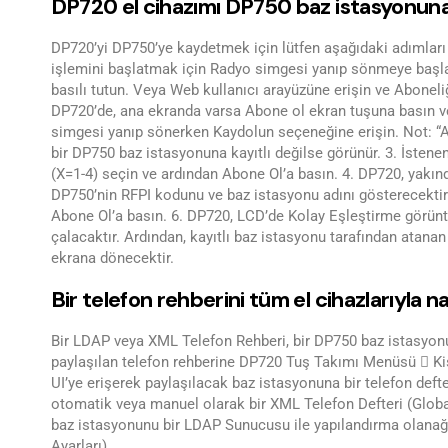
DP720 el cihazımı DP750 baz istasyonuna
DP720’yi DP750’ye kaydetmek için lütfen aşağıdaki adımları
işlemini başlatmak için Radyo simgesi yanıp sönmeye başl
basılı tutun. Veya Web kullanıcı arayüzüne erişin ve Abonel
DP720’de, ana ekranda varsa Abone ol ekran tuşuna basın 
simgesi yanıp sönerken Kaydolun seçeneğine erişin. Not: “A
bir DP750 baz istasyonuna kayıtlı değilse görünür. 3. İstene
(X=1-4) seçin ve ardından Abone Ol’a basın. 4. DP720, yakın
DP750’nin RFPI kodunu ve baz istasyonu adını gösterecektir
Abone Ol’a basın. 6. DP720, LCD’de Kolay Eşleştirme görüntül
çalacaktır. Ardından, kayıtlı baz istasyonu tarafından atana
ekrana dönecektir.
Bir telefon rehberini tüm el cihazlarıyla na
Bir LDAP veya XML Telefon Rehberi, bir DP750 baz istasyonu il
paylaşılan telefon rehberine DP720 Tuş Takımı Menüsü  Kişi
UI’ye erişerek paylaşılacak baz istasyonuna bir telefon defte
otomatik veya manuel olarak bir XML Telefon Defteri (Globa
baz istasyonunu bir LDAP Sunucusu ile yapılandırma olanağı
Ayarları).