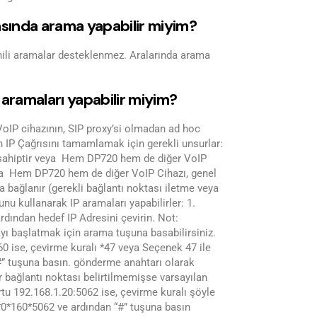
asında arama yapabilir miyim?
hili aramalar desteklenmez. Aralarında arama
aramaları yapabilir miyim?
 VoIP cihazının, SIP proxy’si olmadan ad hoc
n IP Çağrısını tamamlamak için gerekli unsurlar:
 sahiptir veya Hem DP720 hem de diğer VoIP
veya Hem DP720 hem de diğer VoIP Cihazı, genel
la bağlanır (gerekli bağlantı noktası iletme veya
unu kullanarak IP aramaları yapabilirler: 1.
ardından hedef IP Adresini çevirin. Not:
ayı başlatmak için arama tuşuna basabilirsiniz.
0 ise, çevirme kuralı *47 veya Seçenek 47 ile
#” tuşuna basın. gönderme anahtarı olarak
r bağlantı noktası belirtilmemişse varsayılan
rtu 192.168.1.20:5062 ise, çevirme kuralı şöyle
*0*160*5062 ve ardından “#” tuşuna basın