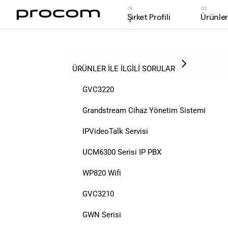
Şirket Profili
Ürünler
Hakkımızda
Markalar
Hakkımızda
UCM630
Haberler
Markalar
IP Santr
ÜRÜNLER İLE İLGİLİ SORULAR
Haberler
IP Telef
GVC3220
Konfera
Grandstream Cihaz Yönetim Sistemi
Network
IPVideoTalk Servisi
Interco
Gatewa
UCM6300 Serisi IP PBX
Kulaklı
WP820 Wifi
Konfera
GVC3210
Cihaz Y
GWN Serisi