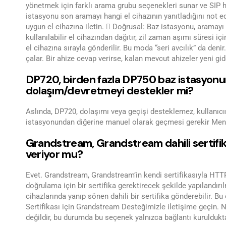
yönetmek için farklı arama grubu seçenekleri sunar ve SIP 
istasyonu son aramayı hangi el cihazının yanıtladığını not edi
uygun el cihazına iletin.  Doğrusal: Baz istasyonu, aramay
kullanılabilir el cihazından dağıtır, zil zaman aşımı süresi 
el cihazına sırayla gönderilir. Bu moda “seri avcılık” da deni
çalar. Bir ahize cevap verirse, kalan mevcut ahizeler yeni gid
DP720, birden fazla DP750 baz istasyonu
dolaşım/devretmeyi destekler mi?
Aslında, DP720, dolaşımı veya geçişi desteklemez, kullanıcı
istasyonundan diğerine manuel olarak geçmesi gerekir Menü 
Grandstream, Grandstream dahili sertifi
veriyor mu?
Evet. Grandstream, Grandstream’in kendi sertifikasıyla HTTP
doğrulama için bir sertifika gerektirecek şekilde yapılandır
cihazlarında yanıp sönen dahili bir sertifika gönderebilir. Bu
Sertifikası için Grandstream Desteğimizle iletişime geçin. N
değildir, bu durumda bu seçenek yalnızca bağlantı kuruldukt