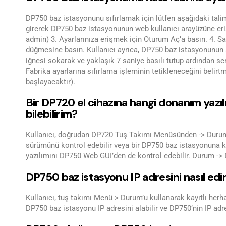
DP750 baz istasyonunu sıfırlamak için lütfen aşağıdaki talimat
girerek DP750 baz istasyonunun web kullanıcı arayüzüne erişin
admin) 3. Ayarlarınıza erişmek için Oturum Aç’a basın. 4. Sa
düğmesine basın. Kullanıcı ayrıca, DP750 baz istasyonunun a
iğnesi sokarak ve yaklaşık 7 saniye basılı tutup ardından se
Fabrika ayarlarına sıfırlama işleminin tetikleneceğini belir
başlayacaktır).
Bir DP720 el cihazına hangi donanım yazılı
bilebilirim?
Kullanıcı, doğrudan DP720 Tuş Takımı Menüsünden -> Durum’
sürümünü kontrol edebilir veya bir DP750 baz istasyonuna ka
yazılımını DP750 Web GUI’den de kontrol edebilir. Durum -
DP750 baz istasyonu IP adresini nasıl edi
Kullanıcı, tuş takımı Menü > Durum’u kullanarak kayıtlı her
DP750 baz istasyonu IP adresini alabilir ve DP750’nin IP adre