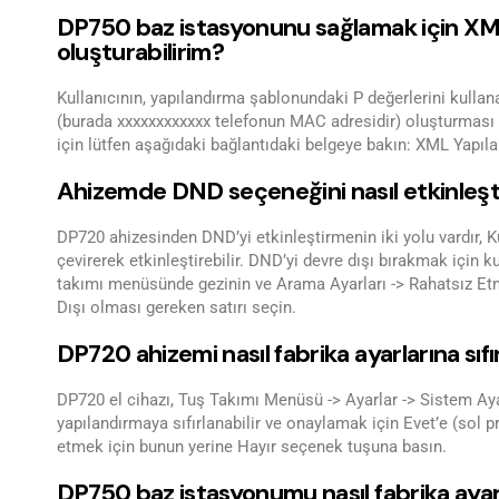
DP750 baz istasyonunu sağlamak için XML
oluşturabilirim?
Kullanıcının, yapılandırma şablonundaki P değerlerini kulla
(burada xxxxxxxxxxxx telefonun MAC adresidir) oluşturması
için lütfen aşağıdaki bağlantıdaki belgeye bakın: XML Yapıl
Ahizemde DND seçeneğini nasıl etkinleştir
DP720 ahizesinden DND’yi etkinleştirmenin iki yolu vardır, K
çevirerek etkinleştirebilir. DND’yi devre dışı bırakmak için k
takımı menüsünde gezinin ve Arama Ayarları -> Rahatsız Et
Dışı olması gereken satırı seçin.
DP720 ahizemi nasıl fabrika ayarlarına sıfı
DP720 el cihazı, Tuş Takımı Menüsü -> Ayarlar -> Sistem Ayarl
yapılandırmaya sıfırlanabilir ve onaylamak için Evet’e (sol pro
etmek için bunun yerine Hayır seçenek tuşuna basın.
DP750 baz istasyonumu nasıl fabrika ayarla