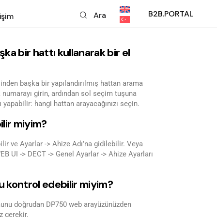
B2B.PORTAL
Ara
tişim
fika Eğitimleri
İletişim
ik Destek Talep Formu
Gizlilik Politikası
işim
a bir hattı kullanarak bir el
ellemeler
p Formu
ilik Politikası
sinden başka bir yapılandırılmış hattan arama
k numarayı girin, ardından sol seçim tuşuna
ı yapabilir: hangi hattan arayacağınızı seçin.
lir miyim?
r ve Ayarlar -> Ahize Adı’na gidilebilir. Veya
WEB UI -> DECT -> Genel Ayarlar -> Ahize Ayarları
 kontrol edebilir miyim?
rumunu doğrudan DP750 web arayüzünüzden
 gerekir.