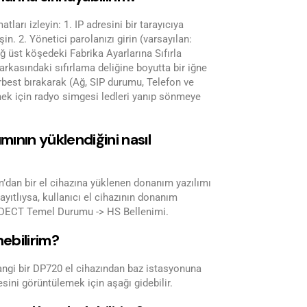
ları izleyin: 1. IP adresini bir tarayıcıya
. 2. Yönetici parolanızı girin (varsayılan:
ğ üst köşedeki Fabrika Ayarlarına Sıfırla
rkasındaki sıfırlama deliğine boyutta bir iğne
rbest bırakarak (Ağ, SIP durumu, Telefon ve
tmek için radyo simgesi ledleri yanıp sönmeye
mının yüklendiğini nasıl
dan bir el cihazına yüklenen donanım yazılımı
yıtlıysa, kullanıcı el cihazının donanım
> DECT Temel Durumu -> HS Bellenimi.
nebilirim?
hangi bir DP720 el cihazından baz istasyonuna
sini görüntülemek için aşağı gidebilir.