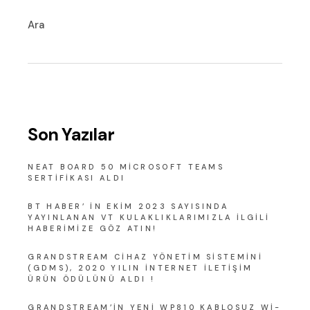
Ara
Son Yazılar
NEAT BOARD 50 MICROSOFT TEAMS
SERTIFIKASI ALDI
BT HABER’ IN EKIM 2023 SAYISINDA
YAYINLANAN VT KULAKLIKLARIMIZLA ILGILI
HABERIMIZE GÖZ ATIN!
GRANDSTREAM CIHAZ YÖNETIM SISTEMINI
(GDMS), 2020 YILIN İNTERNET İLETIŞIM
ÜRÜN ÖDÜLÜNÜ ALDI !
GRANDSTREAM’IN YENI WP810 KABLOSUZ WI-