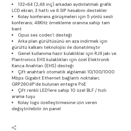
132×64 (2,48 inç) arkadan aydınlatmalı grafik
LCD ekran; 3 hattı ve 6 SIP hesabını destekler
Kolay konferans görüşmeleri için 5 yönlü sesli
konferans; 48KHz örnekleme oranına sahip tam
bant
Opus ses codec’i desteği
Arka plan gürültüsünü en aza indirmek için
gürültü kalkanı teknolojisi ile donatılmıştır
Genel kullanıma hazır kulaklıklar için RJ9 jakı ve
Plantronics EHS kulaklıkları için özel Elektronik
Kanca Anahtarı (EHS) desteği
Çift anahtarlı otomatik algılamalı 10/100/1000
Mbps Gigabit Ethernet bağlantı noktaları;
GRP2604P’de bulunan entegre PoE
Çift renkli LED’lere sahip 10 özel BLF / hızlı
arama tuşu
Kolay logo özelleştirmesine izin veren
değiştirilebilir ön panel