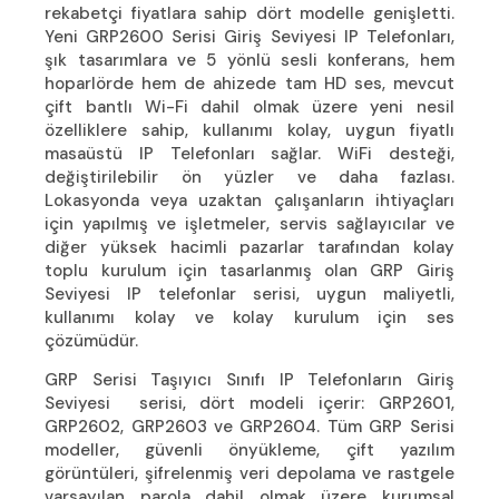
rekabetçi fiyatlara sahip dört modelle genişletti.
Yeni GRP2600 Serisi Giriş Seviyesi IP Telefonları,
şık tasarımlara ve 5 yönlü sesli konferans, hem
hoparlörde hem de ahizede tam HD ses, mevcut
çift bantlı Wi-Fi dahil olmak üzere yeni nesil
özelliklere sahip, kullanımı kolay, uygun fiyatlı
masaüstü IP Telefonları sağlar. WiFi desteği,
değiştirilebilir ön yüzler ve daha fazlası.
Lokasyonda veya uzaktan çalışanların ihtiyaçları
için yapılmış ve işletmeler, servis sağlayıcılar ve
diğer yüksek hacimli pazarlar tarafından kolay
toplu kurulum için tasarlanmış olan GRP Giriş
Seviyesi IP telefonlar serisi, uygun maliyetli,
kullanımı kolay ve kolay kurulum için ses
çözümüdür.
GRP Serisi Taşıyıcı Sınıfı IP Telefonların Giriş
Seviyesi serisi, dört modeli içerir: GRP2601,
GRP2602, GRP2603 ve GRP2604. Tüm GRP Serisi
modeller, güvenli önyükleme, çift yazılım
görüntüleri, şifrelenmiş veri depolama ve rastgele
varsayılan parola dahil olmak üzere kurumsal