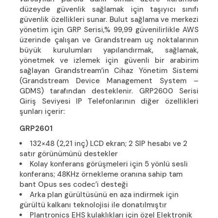
düzeyde güvenlik sağlamak için taşıyıcı sınıfı
güvenlik özellikleri sunar. Bulut sağlama ve merkezi
yönetim için GRP Serisi,% 99,99 güvenilirlikle AWS
üzerinde çalışan ve Grandstream uç noktalarının
büyük kurulumları yapılandırmak, sağlamak,
yönetmek ve izlemek için güvenli bir arabirim
sağlayan Grandstream’in Cihaz Yönetim Sistemi
(Grandstream Device Management System –
GDMS) tarafından desteklenir. GRP2600 Serisi
Giriş Seviyesi IP Telefonlarının diğer özellikleri
şunları içerir:
GRP2601
132×48 (2,21 inç) LCD ekran; 2 SIP hesabı ve 2
satır görünümünü destekler
Kolay konferans görüşmeleri için 5 yönlü sesli
konferans; 48KHz örnekleme oranına sahip tam
bant Opus ses codec’i desteği
Arka plan gürültüsünü en aza indirmek için
gürültü kalkanı teknolojisi ile donatılmıştır
Plantronics EHS kulaklıkları için özel Elektronik