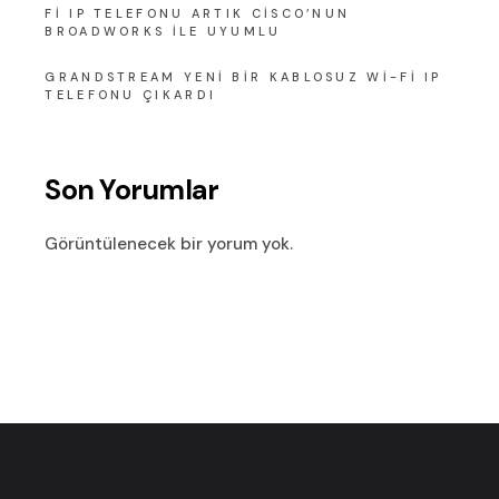
FI IP TELEFONU ARTIK CISCO’NUN
BROADWORKS ILE UYUMLU
GRANDSTREAM YENI BIR KABLOSUZ WI-FI IP
TELEFONU ÇIKARDI
Son Yorumlar
Görüntülenecek bir yorum yok.