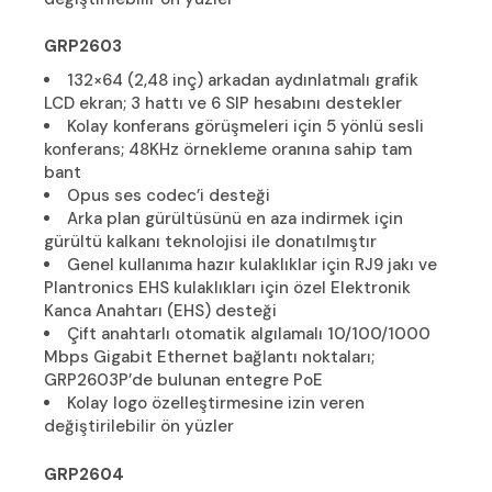
GRP2603
132×64 (2,48 inç) arkadan aydınlatmalı grafik
LCD ekran; 3 hattı ve 6 SIP hesabını destekler
Kolay konferans görüşmeleri için 5 yönlü sesli
konferans; 48KHz örnekleme oranına sahip tam
bant
Opus ses codec’i desteği
Arka plan gürültüsünü en aza indirmek için
gürültü kalkanı teknolojisi ile donatılmıştır
Genel kullanıma hazır kulaklıklar için RJ9 jakı ve
Plantronics EHS kulaklıkları için özel Elektronik
Kanca Anahtarı (EHS) desteği
Çift anahtarlı otomatik algılamalı 10/100/1000
Mbps Gigabit Ethernet bağlantı noktaları;
GRP2603P’de bulunan entegre PoE
Kolay logo özelleştirmesine izin veren
değiştirilebilir ön yüzler
GRP2604