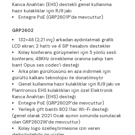
Kanca Anahtarı (EHS) destekli genel kullanıma
hazır kulaklıklar için RJ9 jakı
Entegre PoE (GRP2601P’de mevcuttur)
GRP2602
132×48 (2,21 inç) arkadan aydınlatmalı grafik
LCD ekran; 2 hattı ve 4 SIP hesabını destekler
Kolay konferans görüşmeleri için 5 yönlü sesli
konferans; 48KHz örnekleme oranına sahip tam
bant Opus ses codec’i desteği
Arka plan gürültüsünü en aza indirmek için
gürültü kalkanı teknolojisi ile donatılmıştır
Genel kullanıma hazır kulaklıklar için RJ9 jakı ve
Plantronics EHS kulaklıkları için özel Elektronik
Kanca Anahtarı (EHS) desteği
Entegre PoE (GRP2602P’de mevcuttur)
Yerleşik çift bantlı 802.11ac Wi-Fi desteği
(genel olarak 2021 Ocak ayının sonunda sunulacak
olan GRP2602W’de mevcuttur)
Kolay logo özelleştirmesine izin veren
değiştirilebilir ön yüzler