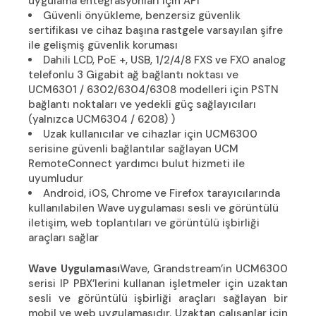
uygulama entegrasyonları için API
Güvenli önyükleme, benzersiz güvenlik
sertifikası ve cihaz başına rastgele varsayılan şifre
ile gelişmiş güvenlik koruması
Dahili LCD, PoE +, USB, 1/2/4/8 FXS ve FXO analog
telefonlu 3 Gigabit ağ bağlantı noktası ve
UCM6301 / 6302/6304/6308 modelleri için PSTN
bağlantı noktaları ve yedekli güç sağlayıcıları
(yalnızca UCM6304 / 6208) )
Uzak kullanıcılar ve cihazlar için UCM6300
serisine güvenli bağlantılar sağlayan UCM
RemoteConnect yardımcı bulut hizmeti ile
uyumludur
Android, iOS, Chrome ve Firefox tarayıcılarında
kullanılabilen Wave uygulaması sesli ve görüntülü
iletişim, web toplantıları ve görüntülü işbirliği
araçları sağlar
Wave Uygulaması
Wave, Grandstream’in UCM6300
serisi IP PBX’lerini kullanan işletmeler için uzaktan
sesli ve görüntülü işbirliği araçları sağlayan bir
mobil ve web uygulamasıdır. Uzaktan çalışanlar için