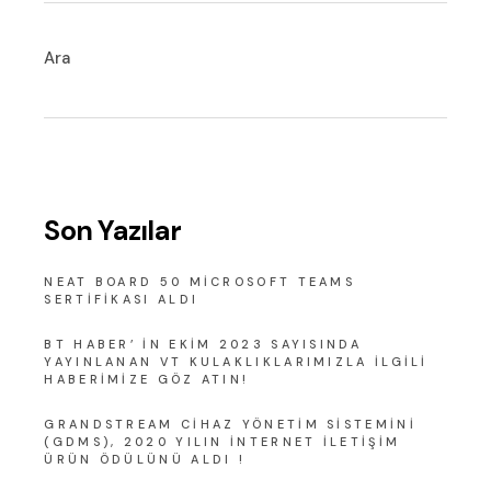
Ara
Son Yazılar
NEAT BOARD 50 MICROSOFT TEAMS
SERTIFIKASI ALDI
BT HABER’ IN EKIM 2023 SAYISINDA
YAYINLANAN VT KULAKLIKLARIMIZLA ILGILI
HABERIMIZE GÖZ ATIN!
GRANDSTREAM CIHAZ YÖNETIM SISTEMINI
(GDMS), 2020 YILIN İNTERNET İLETIŞIM
ÜRÜN ÖDÜLÜNÜ ALDI !