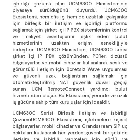
işbirliği çözümü olan UCM6300 Ekosisteminin
piyasaya sürüldüğünü duyurdu. UCM6300
Ekosistemi, hem ofis içi hem de uzaktaki çalışanlar
için birleşik bir iletişim ve işbirliği platformu
sağlamak için şirket içi IP PBX sistemlerinin kontrol
ve maliyet avantajlarını eşlik eden bulut
hizmetlerinin uzaktan erişim esnekliğiyle
birleştirir. UCM6300 Ekosistemi; UCM6300 serisi
şirket içi IP PBX çözümünden, PC’ler, dizüstü
bilgisayarlar ve mobil cihazlar kullanılarak sesli ve
görüntülü iletişim için ücretsiz Wave uygulaması
ve güvenli uzak bağlantıları sağlamak için
otomatikleştirilmiş NAT güvenlik duvarı geçişi
sunan UCM RemoteConnect yardımcı bulut
hizmetinden oluşur. Bu Ekosistem, yerinde ve uzak
iş gücüne sahip tüm kuruluşlar için idealdir.
UCM6300 Serisi Birleşik İletişim ve İşbirliği
ÇözümüUCM6300 Ekosistemi, işletmelere kişisel
bilgisayarlar, mobil cihazlar ve Grandstream SIP uç
noktaları kullanarak her yerden güvenli bir şekilde
iletişim ve işbirliği yapmaları için güçlü ve