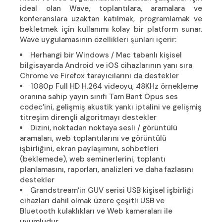
ideal olan Wave, toplantılara, aramalara ve
konferanslara uzaktan katılmak, programlamak ve
bekletmek için kullanımı kolay bir platform sunar.
Wave uygulamasının özellikleri şunları içerir:
Herhangi bir Windows / Mac tabanlı kişisel
bilgisayarda Android ve iOS cihazlarının yanı sıra
Chrome ve Firefox tarayıcılarını da destekler
1080p Full HD H.264 videoyu, 48KHz örnekleme
oranına sahip yayın sınıfı Tam Bant Opus ses
codec’ini, gelişmiş akustik yankı iptalini ve gelişmiş
titreşim dirençli algoritmayı destekler
Dizini, noktadan noktaya sesli / görüntülü
aramaları, web toplantılarını ve görüntülü
işbirliğini, ekran paylaşımını, sohbetleri
(beklemede), web seminerlerini, toplantı
planlamasını, raporları, analizleri ve daha fazlasını
destekler
Grandstream’in GUV serisi USB kişisel işbirliği
cihazları dahil olmak üzere çeşitli USB ve
Bluetooth kulaklıkları ve Web kameraları ile
uyumludur