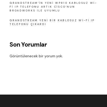
GRANDSTREAM’IN YENI WP810 KABLOSUZ WI-
FI IP TELEFONU ARTIK CISCO’NUN
BROADWORKS ILE UYUMLU
GRANDSTREAM YENI BIR KABLOSUZ WI-FI IP
TELEFONU ÇIKARDI
Son Yorumlar
Görüntülenecek bir yorum yok.