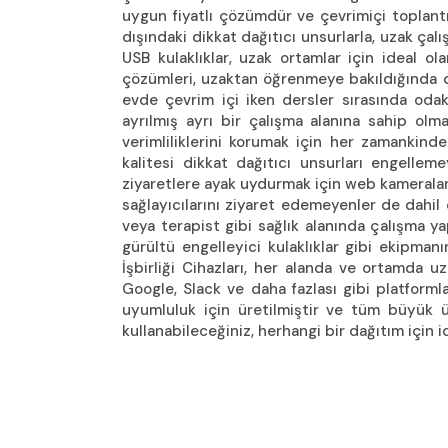
uygun fiyatlı çözümdür ve çevrimiçi toplantı
dışındaki dikkat dağıtıcı unsurlarla, uzak ça
USB kulaklıklar, uzak ortamlar için ideal ol
çözümleri, uzaktan öğrenmeye bakıldığında da 
evde çevrim içi iken dersler sırasında oda
ayrılmış ayrı bir çalışma alanına sahip olm
verimliliklerini korumak için her zamankind
kalitesi dikkat dağıtıcı unsurları engelle
ziyaretlere ayak uydurmak için web kameralar
sağlayıcılarını ziyaret edemeyenler de dahil 
veya terapist gibi sağlık alanında çalışma 
gürültü engelleyici kulaklıklar gibi ekipmanı
İşbirliği Cihazları, her alanda ve ortamda u
Google, Slack ve daha fazlası gibi platfor
uyumluluk için üretilmiştir ve tüm büyük ü
kullanabileceğiniz, herhangi bir dağıtım için i