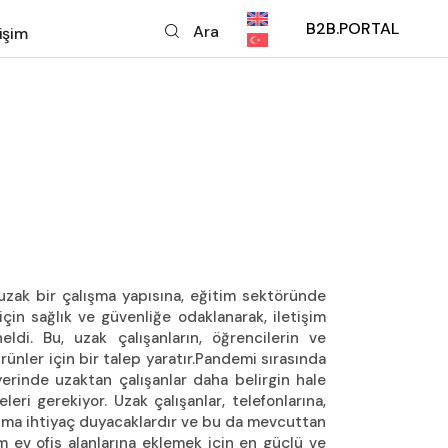
B2B.PORTAL
Ara
tişim
fika Eğitimleri
İletişim
ik Destek Talep Formu
Gizlilik Politikası
işim
ellemeler
p Formu
ilik Politikası
 uzak bir çalışma yapısına, eğitim sektöründe
 için sağlık ve güvenliğe odaklanarak, iletişim
di. Bu, uzak çalışanların, öğrencilerin ve
nler için bir talep yaratır.Pandemi sırasında
şyerinde uzaktan çalışanlar daha belirgin hale
eri gerekiyor. Uzak çalışanlar, telefonlarına,
anıma ihtiyaç duyacaklardır ve bu da mevcuttan
ev ofis alanlarına eklemek için en güçlü ve