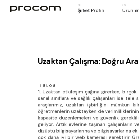
Şirket Profili
Ürünler
Hakkımızda
Markalar
Hakkımızda
UCM630
Haberler
Markalar
IP Santr
Haberler
IP Telef
Uzaktan Çalışma: Doğru Araçlar
Konfera
Network
Interco
BLOG
Uzaktan etkileşim çağına girerken, birçok 
Gatewa
sanal sınıflara ve sağlık çalışanları ise tele
Kulaklı
araçlarımız, uzaktan işbirliğini mümkün k
öğretmenlerin uzaktayken de verimliliklerini
Konfera
kapasite düzenlemeleri ve güvenlik gereklilik
Cihaz Y
geliyor. Artık evlerine taşınan çalışanların 
dizüstü bilgisayarlarına ve bilgisayarlarına 
çok daha iyi bir web kamerası gerektirir. 