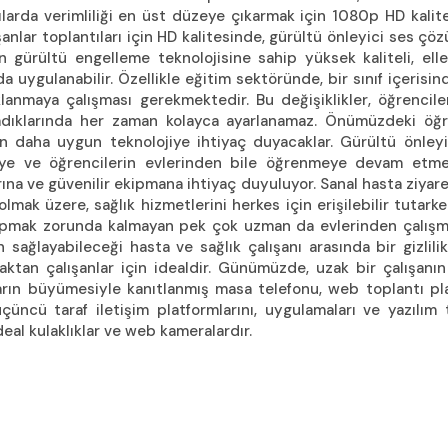
larda verimliliği en üst düzeye çıkarmak için 1080p HD kalite
lışanlar toplantıları için HD kalitesinde, gürültü önleyici ses 
an gürültü engelleme teknolojisine sahip yüksek kaliteli, elle
uygulanabilir. Özellikle eğitim sektöründe, bir sınıf içerisin
klanmaya çalışması gerekmektedir. Bu değişiklikler, öğrenci
adıklarında her zaman kolayca ayarlanamaz. Önümüzdeki öğreti
en daha uygun teknolojiye ihtiyaç duyacaklar. Gürültü önley
meye ve öğrencilerin evlerinden bile öğrenmeye devam etmele
ına ve güvenilir ekipmana ihtiyaç duyuluyor. Sanal hasta ziy
olmak üzere, sağlık hizmetlerini herkes için erişilebilir tut
yapmak zorunda kalmayan pek çok uzman da evlerinden çalışmak
n sağlayabileceği hasta ve sağlık çalışanı arasında bir gizlili
zaktan çalışanlar için idealdir. Günümüzde, uzak bir çalışanı
mların büyümesiyle kanıtlanmış masa telefonu, web toplantı p
çüncü taraf iletişim platformlarını, uygulamaları ve yazılım
deal kulaklıklar ve web kameralardır.