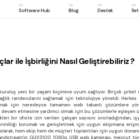
Software Hub
Blog
Destek
İle
UCM6300 Ekosistemi
Software Hub
Serti
IP Santral
ProCRM
Tekn
0 Ekosistemi
Software Hub
Sertifika Eğitimleri
İlet
IP Telefon
ProReport
Günc
al
ProCRM
Teknik Destek Tale
Gizl
Konferans Çözümleri
ProAI
on
ProReport
Güncellemeler
Network Çözümleri
 ile İşbirliğini Nasıl Geliştirebiliriz ?
ns Çözümleri
ProAI
Intercom & IP Kameralar
 Çözümleri
Gateway & ATAs
m & IP Kameralar
Kulaklık & Webcam
kuruluş yeni bir yaşam biçimine uyum sağlıyor. Birçok şirket
y & ATAs
Konferans Hoparlörü
 sağlık randevularını sağlamak için teknolojiye yöneldi. Herkes
k & Webcam
ılmak için neredeyse tamamen web tabanlı çözümlere yönel
Cihaz Yönetimi
n devam etmesine yardımcı olmak için bu çözümlerle eşleşen ürü
ns Hoparlörü
leri bir ofiste izin verilen çalışan sayısını sınırladığından, i
önetimi
verimliliği korumak ve genişletmek için uygun ekipmana erişmel
ek olarak, hem ekip hem de müşteri toplantıları için uygun don
Grandstream’in GUV3100 1080p USB web kamerası, mevcut tüm 