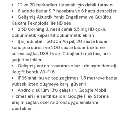
1D ve 2D barkodları taramak için dahili tarayıcı
6 adede kadar SIP hesabını ve 6 hattı destekler
Gelişmiş Akustik Yankı Engelleme ve Gürültü
Kalkanı Teknolojisi ile HD ses
2.5D Corning 3. nesil camlı 5.5 inç HD çoklu
dokunmatik kapasitif dokunmatik ekran
Şarj edilebilir 5000mAh pil, 20 saate kadar
konuşma süresi ve 200 saate kadar bekleme
süresi sağlar, USB Type-C bağlantı noktası, hızlı
şarjı destekler
Gelişmiş anten tasarımı ve hızlı dolaşım desteği
ile çift bantlı Wi-Fi 6
IP65 sınıfı su ve toz geçirmez, 1,5 metreye kadar
yükseklikten düşmeye karşı güvenli
Android sürüm 13’ü çalıştırır, Google Mobil
Hizmetleri ile sertifikalıdır, Google Play Store’a
erişim sağlar, özel Android uygulamalarını
destekler