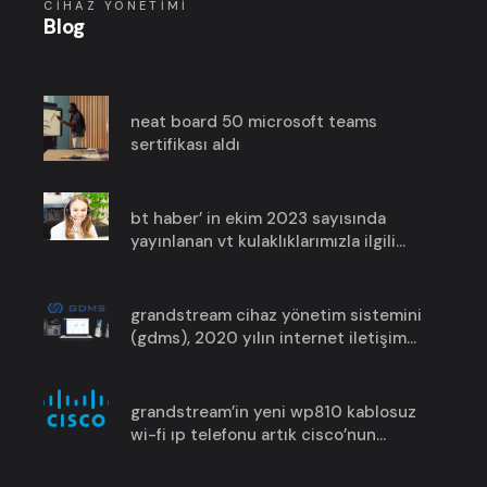
CIHAZ YÖNETIMI
Blog
neat board 50 microsoft teams
sertifikası aldı
bt haber’ in ekim 2023 sayısında
yayınlanan vt kulaklıklarımızla ilgili
haberimize göz atın!
grandstream cihaz yönetim sistemini
(gdms), 2020 yılın i̇nternet i̇letişim
ürün ödülünü aldı !
grandstream’in yeni wp810 kablosuz
wi-fi ip telefonu artık cisco’nun
broadworks ile uyumlu