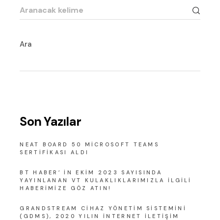
Search
for:
Ara
Son Yazılar
NEAT BOARD 50 MICROSOFT TEAMS
SERTIFIKASI ALDI
BT HABER’ IN EKIM 2023 SAYISINDA
YAYINLANAN VT KULAKLIKLARIMIZLA ILGILI
HABERIMIZE GÖZ ATIN!
GRANDSTREAM CIHAZ YÖNETIM SISTEMINI
(GDMS), 2020 YILIN İNTERNET İLETIŞIM