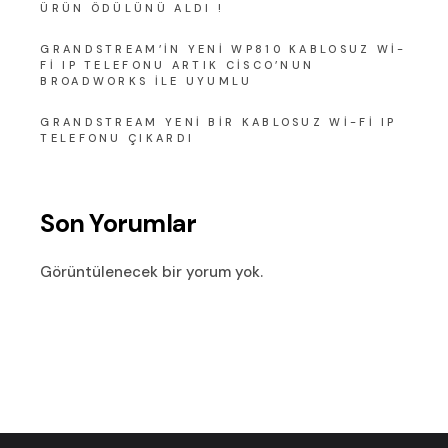
ÜRÜN ÖDÜLÜNÜ ALDI !
GRANDSTREAM’IN YENI WP810 KABLOSUZ WI-
FI IP TELEFONU ARTIK CISCO’NUN
BROADWORKS ILE UYUMLU
GRANDSTREAM YENI BIR KABLOSUZ WI-FI IP
TELEFONU ÇIKARDI
Son Yorumlar
Görüntülenecek bir yorum yok.