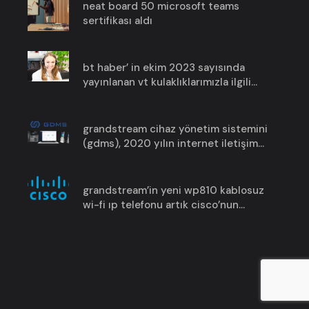
neat board 50 microsoft teams
sertifikası aldı
bt haber’ in ekim 2023 sayısında
yayınlanan vt kulaklıklarımızla ilgili
haberimize göz atın!
grandstream cihaz yönetim sistemini
(gdms), 2020 yılın i̇nternet i̇letişim
ürün ödülünü aldı !
grandstream’in yeni wp810 kablosuz
wi-fi ip telefonu artık cisco’nun
broadworks ile uyumlu