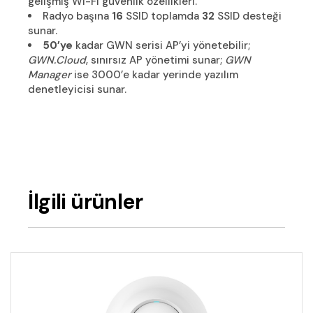
gelişmiş Wi-Fi güvenlik özellikleri.
Radyo başına
16
SSID toplamda
32
SSID desteği
sunar.
50’ye
kadar GWN serisi AP’yi yönetebilir;
GWN.Cloud
, sınırsız AP yönetimi sunar;
GWN
Manager
ise 3000’e kadar yerinde yazılım
denetleyicisi sunar.
İlgili ürünler