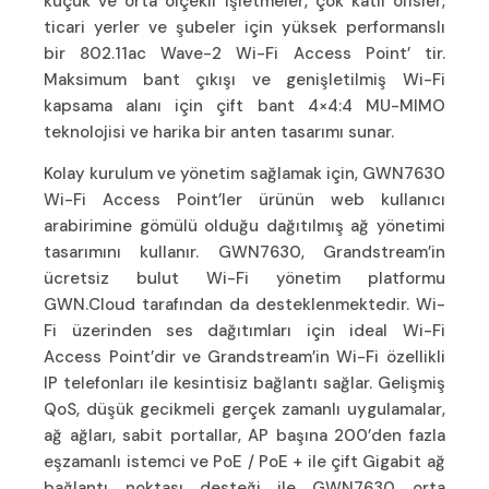
küçük ve orta ölçekli işletmeler, çok katlı ofisler,
ticari yerler ve şubeler için yüksek performanslı
bir 802.11ac Wave-2 Wi-Fi Access Point’ tir.
Maksimum bant çıkışı ve genişletilmiş Wi-Fi
kapsama alanı için çift bant 4×4:4 MU-MIMO
teknolojisi ve harika bir anten tasarımı sunar.
Kolay kurulum ve yönetim sağlamak için, GWN7630
Wi-Fi Access Point’ler ürünün web kullanıcı
arabirimine gömülü olduğu dağıtılmış ağ yönetimi
tasarımını kullanır. GWN7630, Grandstream’in
ücretsiz bulut Wi-Fi yönetim platformu
GWN.Cloud tarafından da desteklenmektedir. Wi-
Fi üzerinden ses dağıtımları için ideal Wi-Fi
Access Point’dir ve Grandstream’in Wi-Fi özellikli
IP telefonları ile kesintisiz bağlantı sağlar. Gelişmiş
QoS, düşük gecikmeli gerçek zamanlı uygulamalar,
ağ ağları, sabit portallar, AP başına 200’den fazla
eşzamanlı istemci ve PoE / PoE + ile çift Gigabit ağ
bağlantı noktası desteği ile GWN7630 orta