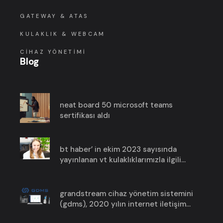
GATEWAY & ATAS
KULAKLIK & WEBCAM
CIHAZ YÖNETIMI
Blog
neat board 50 microsoft teams
sertifikası aldı
bt haber’ in ekim 2023 sayısında
yayınlanan vt kulaklıklarımızla ilgili
haberimize göz atın!
grandstream cihaz yönetim sistemini
(gdms), 2020 yılın i̇nternet i̇letişim
ürün ödülünü aldı !