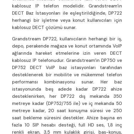
kablosuz IP telefon modelidir. Grandstream’in
DECT Baz İstasyonları ile eşleştirildiğinde, DP722
herhangi bir işletme veya konut kullanıcıları için
kablosuz DECT çözümü sunar.
Grandstream DP722, kullanıcıların herhangi bir iş,
depo, perakende mağaza ve konut ortamında VoIP
ağlarında hareket etmelerine izin veren DECT
kablosuz IP telefonudur. Grandstream’in DP750 ve
DP752 DECT VoIP baz istasyonları tarafından
desteklenerek bir mobilite ve mükemmel telefon
performansı kombinasyonu sunar. Her baz
istasyonunda beş adede kadar DP722 ahize
desteklenirken, her DP722 dış mekanda 350
metreye kadar (DP752/755 ile) ve iç mekanda 50
metreye kadar, 20 saat konuşma süresi ve 250
saat bekleme süresini destekler. Ahize başına en
fazla 10 SIP hesabı desteği, full HD ses, 1,8 inç
renkli ekran, 3,5 mm kulaklık girişi, bas-konuş,