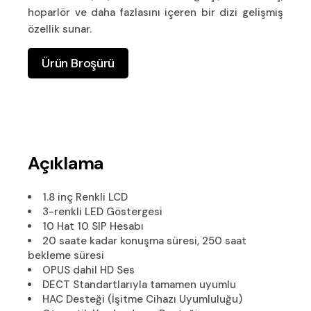
hoparlör ve daha fazlasını içeren bir dizi gelişmiş
özellik sunar.
Ürün Broşürü
Açıklama
1.8 inç Renkli LCD
3-renkli LED Göstergesi
10 Hat 10 SIP Hesabı
20 saate kadar konuşma süresi, 250 saat
bekleme süresi
OPUS dahil HD Ses
DECT Standartlarıyla tamamen uyumlu
HAC Desteği (İşitme Cihazı Uyumluluğu)