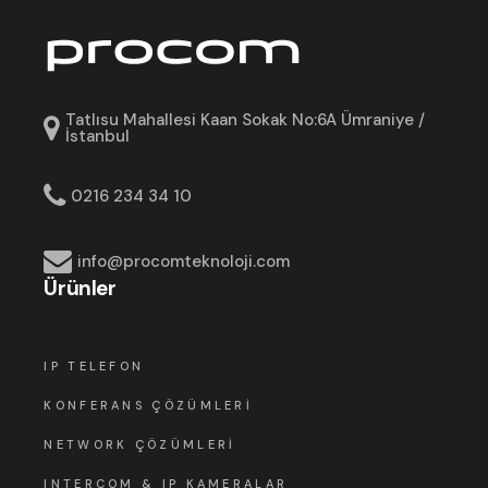
Tatlısu Mahallesi Kaan Sokak No:6A Ümraniye /
İstanbul
0216 234 34 10
info@procomteknoloji.com
Ürünler
IP TELEFON
KONFERANS ÇÖZÜMLERI
NETWORK ÇÖZÜMLERI
INTERCOM & IP KAMERALAR