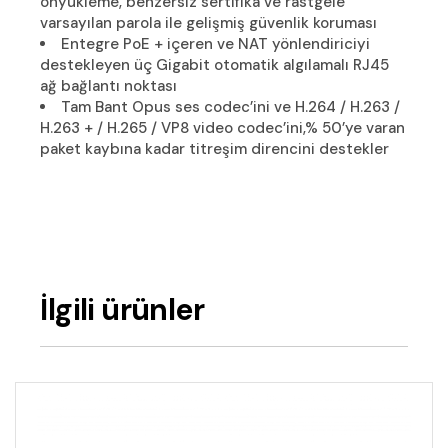
önyükleme, benzersiz sertifika ve rastgele
varsayılan parola ile gelişmiş güvenlik koruması
Entegre PoE + içeren ve NAT yönlendiriciyi
destekleyen üç Gigabit otomatik algılamalı RJ45
ağ bağlantı noktası
Tam Bant Opus ses codec’ini ve H.264 / H.263 /
H.263 + / H.265 / VP8 video codec’ini,% 50’ye varan
paket kaybına kadar titreşim direncini destekler
İlgili ürünler