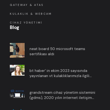
GATEWAY & ATAS
KULAKLIK & WEBCAM
CIHAZ YÖNETIMI
Blog
neat board 50 microsoft teams
sertifikası aldı
bt haber’ in ekim 2023 sayısında
yayınlanan vt kulaklıklarımızla ilgili
haberimize göz atın!
grandstream cihaz yönetim sistemini
(gdms), 2020 yılın i̇nternet i̇letişim
ürün ödülünü aldı !